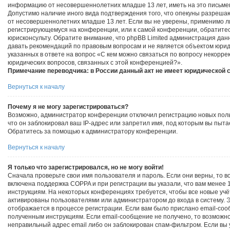
информацию от несовершеннолетних младше 13 лет, иметь на это письме
Допустимо наличие иного вида подтверждения того, что опекуны разреш
от несовершеннолетних младше 13 лет. Если вы не уверены, применимо ли э
регистрирующемуся на конференции, или к самой конференции, обратитес
юрисконсульту. Обратите внимание, что phpBB Limited администрация да
давать рекомендаций по правовым вопросам и не является объектом юри
указанных в ответе на вопрос «С кем можно связаться по вопросу некорре
юридических вопросов, связанных с этой конференцией?».
Примечание переводчика: в России данный акт не имеет юридической 
Вернуться к началу
Почему я не могу зарегистрироваться?
Возможно, администратор конференции отключил регистрацию новых поль
что он заблокировал ваш IP-адрес или запретил имя, под которым вы пыта
Обратитесь за помощью к администратору конференции.
Вернуться к началу
Я только что зарегистрировался, но не могу войти!
Сначала проверьте свои имя пользователя и пароль. Если они верны, то 
включена поддержка COPPA и при регистрации вы указали, что вам менее 
инструкциям. На некоторых конференциях требуется, чтобы все новые уч
активированы пользователями или администратором до входа в систему.
отображается в процессе регистрации. Если вам было прислано email-соо
полученным инструкциям. Если email-сообщение не получено, то возможно
неправильный адрес email либо он заблокирован спам-фильтром. Если вы 