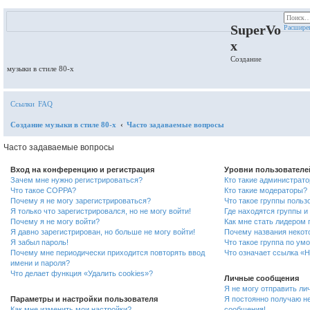
Регистрация
SuperVo
Расшире
x
Создание
музыки в стиле 80-х
Ссылки
FAQ
Создание музыки в стиле 80-х
Часто задаваемые вопросы
Часто задаваемые вопросы
Вход на конференцию и регистрация
Уровни пользователе
Зачем мне нужно регистрироваться?
Кто такие администрат
Что такое COPPA?
Кто такие модераторы?
Почему я не могу зарегистрироваться?
Что такое группы польз
Я только что зарегистрировался, но не могу войти!
Где находятся группы и 
Почему я не могу войти?
Как мне стать лидером 
Я давно зарегистрирован, но больше не могу войти!
Почему названия некот
Я забыл пароль!
Что такое группа по ум
Почему мне периодически приходится повторять ввод
Что означает ссылка «
имени и пароля?
Что делает функция «Удалить cookies»?
Личные сообщения
Я не могу отправить ли
Параметры и настройки пользователя
Я постоянно получаю н
Как мне изменить мои настройки?
сообщения!