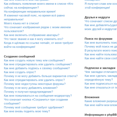
Как избежать появления моего имени в списке «Кто
Я получил спам или оско
сейчас на конференции»?
этой конференции!
На конференции неправильное время!
Я изменил часовой пояс, но время всё равно
Друзья и недруги
неправильное!
Что означают списки др
Моего языка нет в списке!
Как мне добавлять/удал
Что означают изображения рядом с моим именем
моих друзей и недругов
пользователя?
Как мне включить отображение аватары?
Поиск по форумам
Что такое звание и как я могу изменить его?
Как мне выполнить пои
Когда я щёлкаю по ссылке «email», от меня требуют
Почему мой поиск не да
войти на конференцию!
В результате моего пои
Как мне найти пользов
Создание сообщений
Как мне найти свои со
Как мне создать новую тему или сообщение?
Как мне отредактировать или удалить сообщение?
Подписки и закладки
Как мне добавить подпись к своему сообщению?
Чем закладки отличаютс
Как мне создать опрос?
Как мне сделать заклад
Почему я не могу добавить больше вариантов ответа?
определённую тему?
Как мне отредактировать или удалить опрос?
Как мне подписаться н
Почему мне недоступны некоторые форумы?
Как мне отказаться от 
Почему я не могу добавлять вложения?
Почему я получил предупреждение?
Как мне пожаловаться на сообщения модератору?
Вложения
Что означает кнопка «Сохранить» при создании
Какие вложения разреш
сообщения?
Как мне найти мои вло
Почему моё сообщение требует одобрения?
Как мне вновь поднять мою тему?
Информация о phpBB