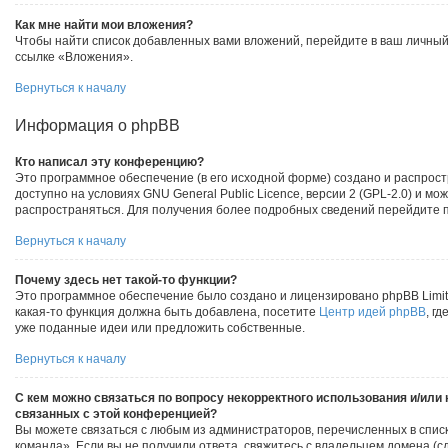
Как мне найти мои вложения?
Чтобы найти список добавленных вами вложений, перейдите в ваш личный
ссылке «Вложения».
Вернуться к началу
Информация о phpBB
Кто написал эту конференцию?
Это программное обеспечение (в его исходной форме) создано и распрос
доступно на условиях GNU General Public Licence, версии 2 (GPL-2.0) и мо
распространяться. Для получения более подробных сведений перейдите 
Вернуться к началу
Почему здесь нет такой-то функции?
Это программное обеспечение было создано и лицензировано phpBB Limite
какая-то функция должна быть добавлена, посетите
Центр идей phpBB
, г
уже поданные идеи или предложить собственные.
Вернуться к началу
С кем можно связаться по вопросу некорректного использования и/или
связанных с этой конференцией?
Вы можете связаться с любым из администраторов, перечисленных в спис
команда». Если вы не получили ответа, свяжитесь с владельцем домена (