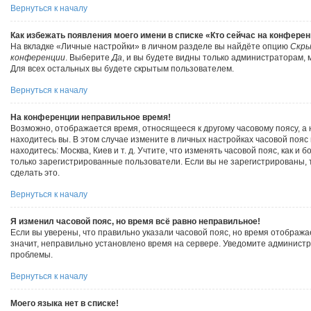
Вернуться к началу
Как избежать появления моего имени в списке «Кто сейчас на конфере
На вкладке «Личные настройки» в личном разделе вы найдёте опцию
Скры
конференции
. Выберите
Да
, и вы будете видны только администраторам,
Для всех остальных вы будете скрытым пользователем.
Вернуться к началу
На конференции неправильное время!
Возможно, отображается время, относящееся к другому часовому поясу, а н
находитесь вы. В этом случае измените в личных настройках часовой пояс н
находитесь: Москва, Киев и т. д. Учтите, что изменять часовой пояс, как и 
только зарегистрированные пользователи. Если вы не зарегистрированы, 
сделать это.
Вернуться к началу
Я изменил часовой пояс, но время всё равно неправильное!
Если вы уверены, что правильно указали часовой пояс, но время отображ
значит, неправильно установлено время на сервере. Уведомите админист
проблемы.
Вернуться к началу
Моего языка нет в списке!