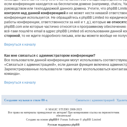
если конференция находится на бесплатном домене (например, chat.ru, Yahoo!, 
руководством или техподдержкой данного домена. Учтите, что phpBB Limit
контроля над данной конференцией
и не может нести никакой ответственн
конференция используется. Не обращайтесь к phpBB Limited по юридическ
работы конференции, ответственности за неё и т. д.), которые
не относят
phpBB.com или которые частично относятся к программному обеспечению p
всё-таки пошлёте email в адрес phpBB Limited об использовании данной 
стороной
, то не ждите подробного письма, или вы можете вообще не получ
Вернуться к началу
Как мне связаться с администратором конференции?
Все пользователи данной конференции могут использовать соответствую
«Связаться с администрацией», если данная функция включена админист
Зарегистрированные пользователи также могут воспользоваться контакта
команда».
Вернуться к началу
Связаться с
Создание музыки в стиле 80-х
С
в
я
з
а
т
ь
с
я
с
а
д
м
и
н
и
с
т
р
а
ц
и
е
й
Удалить
администрацией
© MAGIC STUDIO 2008-2023
Все права на материалы принадлежат их авторам! При копировании ссылка на первоисточник
обязательна!
Создано на основе
phpBB
® Forum Software © phpBB Limited
Русская поддержка phpBB