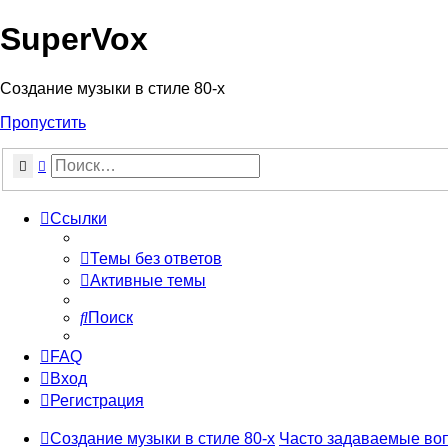
SuperVox
Регистрация
Создание музыки в стиле 80-х
Пропустить
Поиск
Расширенный поиск
Ссылки
Темы без ответов
Активные темы
Поиск
FAQ
Вход
Р
е
г
и
с
т
р
а
ц
и
я
Создание музыки в стиле 80-х
Часто задаваемые во