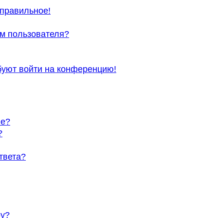
еправильное!
м пользователя?
ебуют войти на конференцию!
ие?
?
твета?
ру?