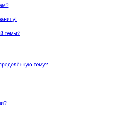
мам?
раницу!
ой темы?
определённую тему?
ии?