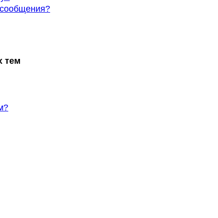
и сообщения?
х тем
м?