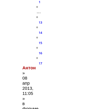
1
…
13
14
15
16
17
Антон
»
08
апр
2013,
11:05
»
в
форуме