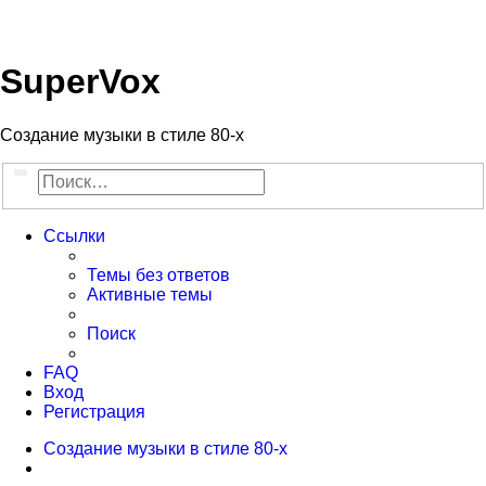
Регистрация
SuperVox
Создание музыки в стиле 80-х
Поиск
Расширенный поиск
Ссылки
Темы без ответов
Активные темы
Поиск
FAQ
Вход
Р
е
г
и
с
т
р
а
ц
и
я
Создание музыки в стиле 80-х
Поиск