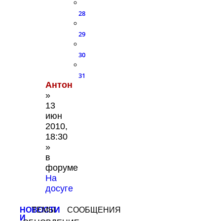
28
29
30
31
Антон
»
13
июн
2010,
18:30
»
в
форуме
На
досуге
НОВОСТИ
ТЕМЫ
СООБЩЕНИЯ
И