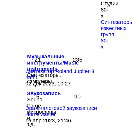
последнему
Студии
сообщению
80-
х
Синтезатор
известных
групп
80-
х
Музыкальные
21
235
инструменты/Music
instruments
Синтезатор Roland Jupiter-8
Синтезаторы,
nafnt
сэмплеры
Перейти
02 дек 2023, 10:27
к
Звукозапись
последнему
5
90
Sound
сообщению
Forge,
Эра аналоговой звукозаписи
микрофоны
HomeMaster
и
Перейти
16 апр 2023, 21:46
т.д.
к
последнему