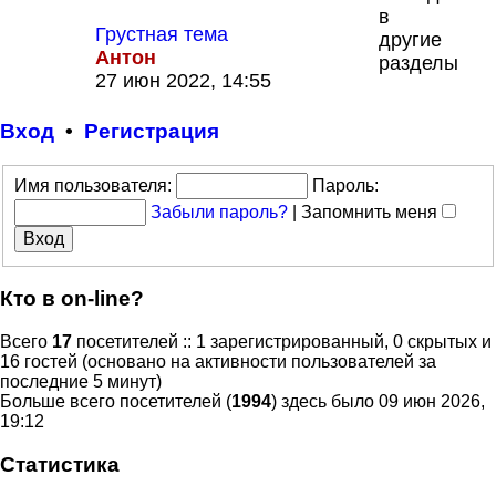
в
Грустная тема
другие
Антон
разделы
Перейти
27 июн 2022, 14:55
к
последнему
Вход
•
Р
е
г
и
с
т
р
а
ц
и
я
сообщению
Имя пользователя:
Пароль:
Забыли пароль?
|
Запомнить меня
Кто в on-line?
Всего
17
посетителей :: 1 зарегистрированный, 0 скрытых и
16 гостей (основано на активности пользователей за
последние 5 минут)
Больше всего посетителей (
1994
) здесь было 09 июн 2026,
19:12
Статистика