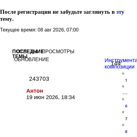
После регистрации не забудьте заглянуть в
эту
тему.
Текущее время: 08 авг 2026, 07:00
ПОСЛЕДНИЕ
ОТВЕТЫ
ПРОСМОТРЫ
ТЕМЫ
ОБНОВЛЕНИЕ
Инструмент
144
композиции
243703
1
Антон
…
19 июн 2026, 18:34
6
7
8