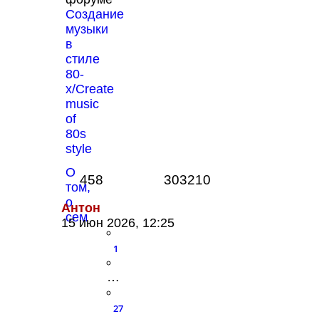
Создание
музыки
в
стиле
80-
х/Create
music
of
80s
style
О
458
303210
том,
о
Антон
сем
15 июн 2026, 12:25
1
…
27