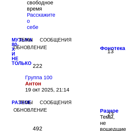
свободное
последнему
время
сообщению
Расскажите
о
себе
МУЗЫКА
ТЕМЫ
СООБЩЕНИЯ
80-
ОБНОВЛЕНИЕ
Фонотека
Х
13
И
НЕ
ТОЛЬКО
222
Группа 100
Антон
Перейти
19 окт 2025, 21:14
к
последнему
РАЗНОЕ
ТЕМЫ
СООБЩЕНИЯ
сообщению
ОБНОВЛЕНИЕ
Разное
23
Темы,
не
492
вошедшие