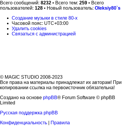
Всего сообщений:
8232
• Всего тем:
259
• Всего
пользователей:
128
• Новый пользователь:
Oleksiy80`s
Создание музыки в стиле 80-х
Часовой пояс:
UTC+03:00
Удалить cookies
Связаться с
С
в
я
з
а
т
ь
с
я
с
а
д
м
и
н
и
с
т
р
а
ц
и
е
й
администрацией
© MAGIC STUDIO 2008-2023
Все права на материалы принадлежат их авторам! При
копировании ссылка на первоисточник обязательна!
Создано на основе
phpBB
® Forum Software © phpBB
Limited
Русская поддержка phpBB
Конфиденциальность
|
Правила