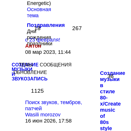
Energetic)
Основная
тема
Поздравления
18
267
Дни
рождения,
с 23 февраля!
праздники
Антон
Перейти
08 мар 2023, 11:44
к
последнему
СОЗДАНИЕ
ТЕМЫ
СООБЩЕНИЯ
сообщению
МУЗЫКИ
ОБНОВЛЕНИЕ
Создание
И
36
ЗВУКОЗАПИСЬ
музыки
в
1125
стиле
80-
Поиск звуков, тембров,
х/Create
патчей
music
Wasili morozov
of
Перейти
16 июн 2026, 17:58
80s
к
style