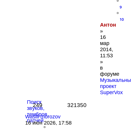
9
10
Антон
»
16
мар
2014,
11:53
»
в
форуме
Музыкальны
проект
SuperVox
Поиск
249
321350
звуков,
тембров,
Wasili morozov
патчей
16 июн 2026, 17:58