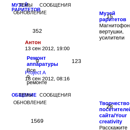
сообщению
МУЗЕЙ
ТЕМЫ
СООБЩЕНИЯ
РАРИТЕТОВ
ОБНОВЛЕНИЕ
Музей
15
раритетов
Магнитофон
352
вертушки,
усилители
Антон
Перейти
13 сен 2012, 19:00
к
Ремонт
последнему
9
123
аппаратуры
сообщению
Все
Project A
о
Перейти
18 сен 2012, 08:16
ремонте
к
последнему
сообщению
ОБЩЕНИЕ
ТЕМЫ
СООБЩЕНИЯ
ОБНОВЛЕНИЕ
Творчество
28
посетителе
сайта/Your
1569
creativity
Расскажите