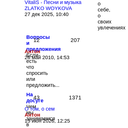
VitaliS - Песни и музыка
о
ZLATKO WOYKOVA
себе,
Перейти
27 дек 2025, 10:40
о
к
своих
последнему
увлечениях
сообщению
Вопросы
12
207
и
предложения
Антон
Если
Перейти
26 май 2010, 14:53
есть
к
что
последнему
спросить
сообщению
или
предложить...
На
43
1371
досуге
Чем
О том, о сем
мы
Антон
занимаемся
Перейти
15 июн 2026, 12:25
в
к