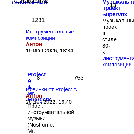
ОБНОВЛЕНИЕ
Музыкальн
ОБЪЯВЛЕНИЯ
13
проект
SuperVox
1231
Музыкальны
проект
Инструментальные
в
композиции
стиле
Антон
80-
Перейти
19 июн 2026, 18:34
х
к
Инструмент
последнему
композиции
сообщению
Project
8
753
A
&
Новинки от Project A
Mr.
Антон
Energetic
Перейти
28 дек 2022, 16:40
Проект
к
инструментальной
последнему
музыки
сообщению
(Nostromo,
Mr.