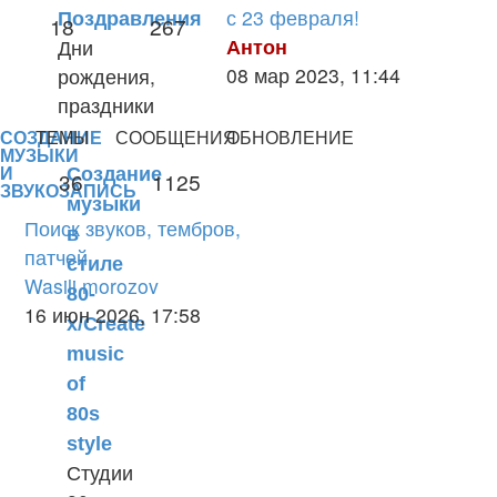
с 23 февраля!
Поздравления
18
267
Антон
Дни
Перейти
08 мар 2023, 11:44
рождения,
к
праздники
последнему
СОЗДАНИЕ
ТЕМЫ
СООБЩЕНИЯ
ОБНОВЛЕНИЕ
сообщению
МУЗЫКИ
Создание
И
36
1125
ЗВУКОЗАПИСЬ
музыки
Поиск звуков, тембров,
в
патчей
стиле
Wasili morozov
80-
Перейти
16 июн 2026, 17:58
х/Create
к
music
последнему
of
сообщению
80s
style
Студии