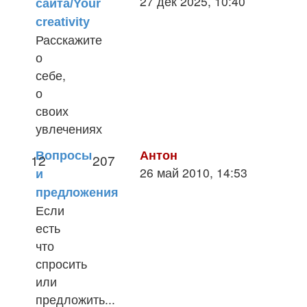
27 дек 2025, 10:40
сайта/Your
к
creativity
последн
Расскажите
сообщен
о
себе,
о
своих
увлечениях
Антон
Вопросы
12
207
Перейти
26 май 2010, 14:53
и
к
предложения
последнему
Если
сообщению
есть
что
спросить
или
предложить...