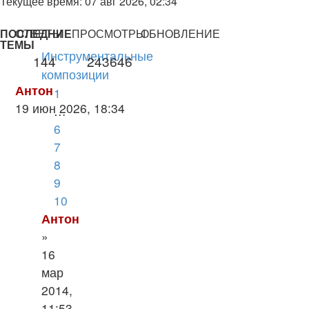
Текущее время: 07 авг 2026, 02:34
ПОСЛЕДНИЕ
ОТВЕТЫ
ПРОСМОТРЫ
ОБНОВЛЕНИЕ
ТЕМЫ
Инструментальные
144
243646
композиции
Антон
1
19 июн 2026, 18:34
…
6
7
8
9
10
Антон
»
16
мар
2014,
11:53