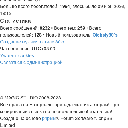
Больше всего посетителей (
1994
) здесь было 09 июн 2026,
19:12
Статистика
Всего сообщений:
8232
• Всего тем:
259
• Всего
пользователей:
128
• Новый пользователь:
Oleksiy80`s
Создание музыки в стиле 80-х
Часовой пояс:
UTC+03:00
Удалить cookies
Связаться с
С
в
я
з
а
т
ь
с
я
с
а
д
м
и
н
и
с
т
р
а
ц
и
е
й
администрацией
© MAGIC STUDIO 2008-2023
Все права на материалы принадлежат их авторам! При
копировании ссылка на первоисточник обязательна!
Создано на основе
phpBB
® Forum Software © phpBB
Limited