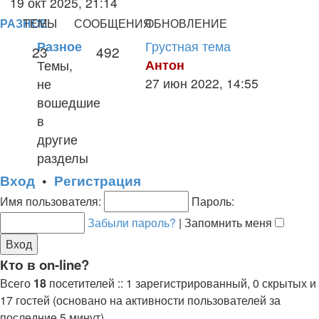
19 окт 2025, 21:14
к
РАЗНОЕ
ТЕМЫ
СООБЩЕНИЯ
ОБНОВЛЕНИЕ
последнему
Грустная тема
Разное
23
492
сообщению
Антон
Темы,
Перейти
27 июн 2022, 14:55
не
к
вошедшие
последнему
в
сообщению
другие
разделы
Вход
•
Р
е
г
и
с
т
р
а
ц
и
я
Имя пользователя:
Пароль:
Забыли пароль?
|
Запомнить меня
Кто в on-line?
Всего
18
посетителей :: 1 зарегистрированный, 0 скрытых и
17 гостей (основано на активности пользователей за
последние 5 минут)