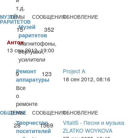
сообщению
т.д.
МУЗЕЙ
ТЕМЫ
СООБЩЕНИЯ
ОБНОВЛЕНИЕ
РАРИТЕТОВ
Музей
15
352
раритетов
Антон
Магнитофоны,
Перейти
13 сен 2012, 19:00
вертушки,
к
усилители
последнему
Project A
сообщению
Ремонт
9
123
Перейти
18 сен 2012, 08:16
аппаратуры
к
Все
последнему
о
сообщению
ремонте
ОБЩЕНИЕ
ТЕМЫ
СООБЩЕНИЯ
ОБНОВЛЕНИЕ
VitaliS - Песни и музыка
Творчество
28
1569
ZLATKO WOYKOVA
посетителей
Перейти