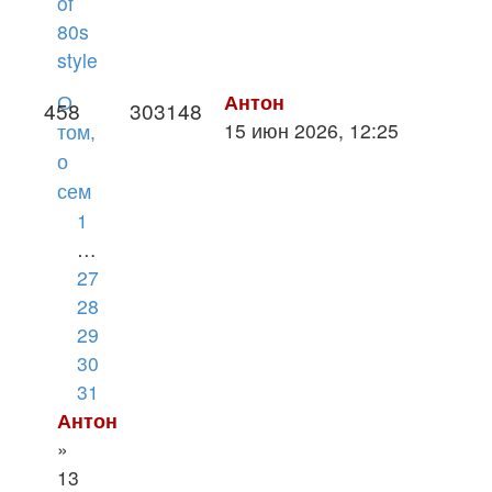
of
80s
style
Антон
О
458
303148
15 июн 2026, 12:25
том,
о
сем
1
…
27
28
29
30
31
Антон
»
13