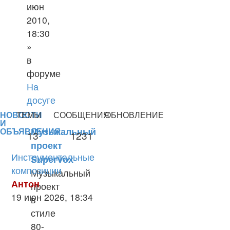
июн
2010,
18:30
»
в
форуме
На
досуге
НОВОСТИ
ТЕМЫ
СООБЩЕНИЯ
ОБНОВЛЕНИЕ
И
Музыкальный
ОБЪЯВЛЕНИЯ
13
1231
проект
Инструментальные
SuperVox
композиции
Музыкальный
Антон
проект
Перейти
19 июн 2026, 18:34
в
к
стиле
последнему
80-