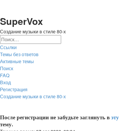
Регистрация
SuperVox
Создание музыки в стиле 80-х
Поиск
Расширенный
Ссылки
поиск
Темы без ответов
Активные темы
Поиск
FAQ
Вход
Р
е
г
и
с
т
р
а
ц
и
я
Создание музыки в стиле 80-х
Поиск
После регистрации не забудьте заглянуть в
эту
тему.