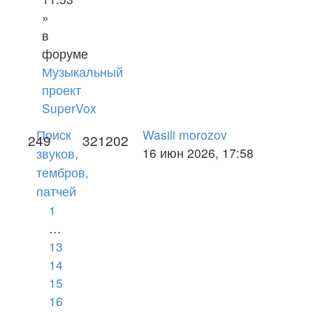
»
в
форуме
Музыкальный
проект
SuperVox
Wasili morozov
Поиск
249
321202
16 июн 2026, 17:58
звуков,
тембров,
патчей
1
…
13
14
15
16