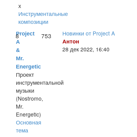
сообщению
х
Инструментальные
композиции
Новинки от Project A
Project
8
753
Антон
A
Перейти
28 дек 2022, 16:40
&
к
Mr.
последнему
Energetic
сообщению
Проект
инструментальной
музыки
(Nostromo,
Mr.
Energetic)
Основная
тема