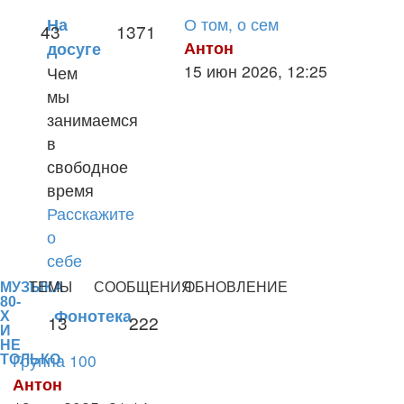
О том, о сем
На
43
1371
Антон
досуге
Перейти
15 июн 2026, 12:25
Чем
к
мы
последнему
занимаемся
сообщению
в
свободное
время
Расскажите
о
себе
МУЗЫКА
ТЕМЫ
СООБЩЕНИЯ
ОБНОВЛЕНИЕ
80-
Фонотека
Х
13
222
И
НЕ
Группа 100
ТОЛЬКО
Антон
Перейти