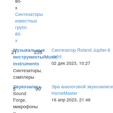
80-
х
Синтезаторы
известных
групп
80-
х
Синтезатор Roland Jupiter-8
Музыкальные
21
235
nafnt
инструменты/Music
Перейти
02 дек 2023, 10:27
instruments
к
Синтезаторы,
последнему
сэмплеры
сообщению
Эра аналоговой звукозаписи
Звукозапись
5
90
HomeMaster
Sound
Перейти
16 апр 2023, 21:46
Forge,
к
микрофоны
последнему
и