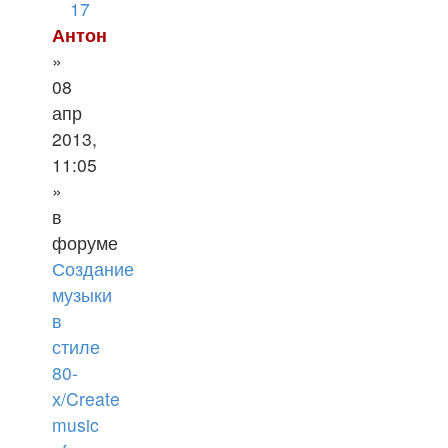
17
Антон
»
08
апр
2013,
11:05
»
в
форуме
Создание
музыки
в
стиле
80-
х/Create
music