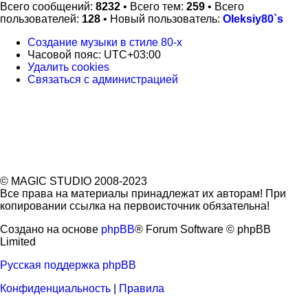
Всего сообщений:
8232
• Всего тем:
259
• Всего
пользователей:
128
• Новый пользователь:
Oleksiy80`s
Создание музыки в стиле 80-х
Часовой пояс:
UTC+03:00
Удалить cookies
Связаться с
С
в
я
з
а
т
ь
с
я
с
а
д
м
и
н
и
с
т
р
а
ц
и
е
й
администрацией
© MAGIC STUDIO 2008-2023
Все права на материалы принадлежат их авторам! При
копировании ссылка на первоисточник обязательна!
Создано на основе
phpBB
® Forum Software © phpBB
Limited
Русская поддержка phpBB
Конфиденциальность
|
Правила