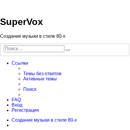
Регистрация
SuperVox
Создание музыки в стиле 80-х
Поиск
Расширенный
поиск
Ссылки
Темы без ответов
Активные темы
Поиск
FAQ
Вход
Р
е
г
и
с
т
р
а
ц
и
я
Создание музыки в стиле 80-х
Поиск