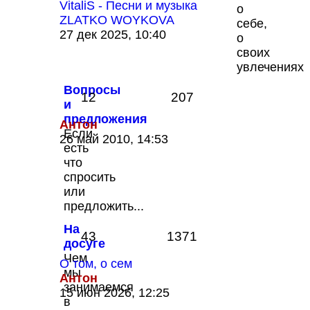
VitaliS - Песни и музыка
о
ZLATKO WOYKOVA
себе,
Перейти
27 дек 2025, 10:40
о
к
своих
последнему
увлечениях
сообщению
Вопросы
12
207
и
предложения
Антон
Если
Перейти
26 май 2010, 14:53
есть
к
что
последнему
спросить
сообщению
или
предложить...
На
43
1371
досуге
Чем
О том, о сем
мы
Антон
занимаемся
Перейти
15 июн 2026, 12:25
в
к