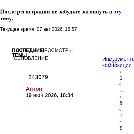
После регистрации не забудьте заглянуть в
эту
тему.
Текущее время: 07 авг 2026, 16:57
ПОСЛЕДНИЕ
ОТВЕТЫ
ПРОСМОТРЫ
ТЕМЫ
ОБНОВЛЕНИЕ
Инструмент
144
композиции
243679
1
Антон
…
19 июн 2026, 18:34
6
7
8