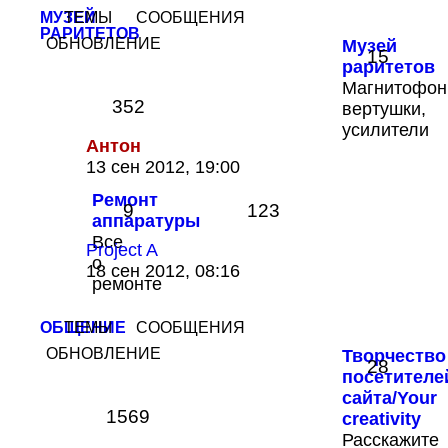
сообщению
МУЗЕЙ
ТЕМЫ
СООБЩЕНИЯ
РАРИТЕТОВ
ОБНОВЛЕНИЕ
Музей
15
раритетов
Магнитофон
352
вертушки,
усилители
Антон
Перейти
13 сен 2012, 19:00
к
Ремонт
последнему
9
123
аппаратуры
сообщению
Все
Project A
о
Перейти
18 сен 2012, 08:16
ремонте
к
последнему
сообщению
ОБЩЕНИЕ
ТЕМЫ
СООБЩЕНИЯ
ОБНОВЛЕНИЕ
Творчество
28
посетителе
сайта/Your
1569
creativity
Расскажите