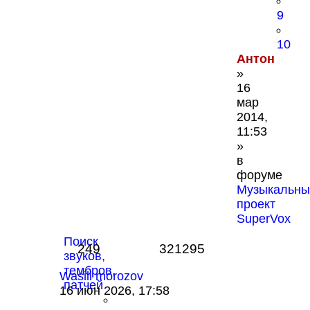
9
10
Антон
»
16
мар
2014,
11:53
»
в
форуме
Музыкальны
проект
SuperVox
Поиск
249
321295
звуков,
тембров,
Wasili morozov
патчей
16 июн 2026, 17:58