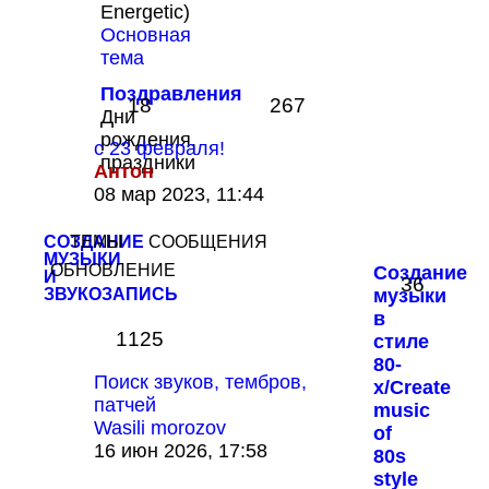
Energetic)
Основная
тема
Поздравления
18
267
Дни
рождения,
с 23 февраля!
праздники
Антон
Перейти
08 мар 2023, 11:44
к
последнему
СОЗДАНИЕ
ТЕМЫ
СООБЩЕНИЯ
сообщению
МУЗЫКИ
ОБНОВЛЕНИЕ
Создание
И
36
ЗВУКОЗАПИСЬ
музыки
в
1125
стиле
80-
Поиск звуков, тембров,
х/Create
патчей
music
Wasili morozov
of
Перейти
16 июн 2026, 17:58
80s
к
style