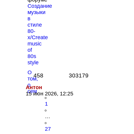
Создание
музыки
в
стиле
80-
х/Create
music
of
80s
style
О
458
303179
том,
о
Антон
сем
15 июн 2026, 12:25
1
…
27