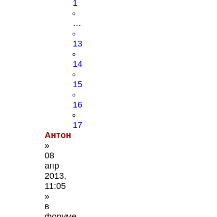
1
…
13
14
15
16
17
Антон
»
08
апр
2013,
11:05
»
в
форуме