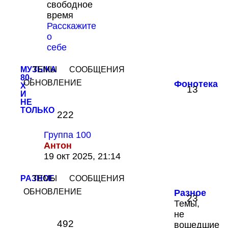
свободное
последнему
время
сообщению
Расскажите
о
себе
МУЗЫКА
ТЕМЫ
СООБЩЕНИЯ
80-
ОБНОВЛЕНИЕ
Фонотека
Х
13
И
НЕ
ТОЛЬКО
222
Группа 100
Антон
Перейти
19 окт 2025, 21:14
к
последнему
РАЗНОЕ
ТЕМЫ
СООБЩЕНИЯ
сообщению
ОБНОВЛЕНИЕ
Разное
23
Темы,
не
492
вошедшие