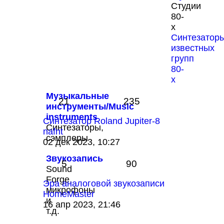
последнему
Студии
сообщению
80-
х
Синтезатор
известных
групп
80-
х
Музыкальные
21
235
инструменты/Music
instruments
Синтезатор Roland Jupiter-8
Синтезаторы,
nafnt
сэмплеры
Перейти
02 дек 2023, 10:27
к
Звукозапись
последнему
5
90
Sound
сообщению
Forge,
Эра аналоговой звукозаписи
микрофоны
HomeMaster
и
Перейти
16 апр 2023, 21:46
т.д.
к
последнему