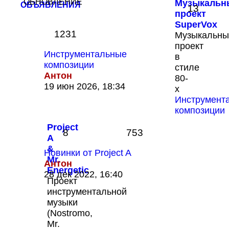
ОБНОВЛЕНИЕ
Музыкальн
ОБЪЯВЛЕНИЯ
13
проект
SuperVox
1231
Музыкальны
проект
Инструментальные
в
композиции
стиле
Антон
80-
Перейти
19 июн 2026, 18:34
х
к
Инструмент
последнему
композиции
сообщению
Project
8
753
A
&
Новинки от Project A
Mr.
Антон
Energetic
Перейти
28 дек 2022, 16:40
Проект
к
инструментальной
последнему
музыки
сообщению
(Nostromo,
Mr.