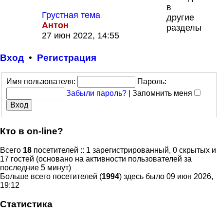
в
Грустная тема
другие
Антон
разделы
Перейти
27 июн 2022, 14:55
к
последнему
Вход
•
Р
е
г
и
с
т
р
а
ц
и
я
сообщению
Имя пользователя:
Пароль:
Забыли пароль?
|
Запомнить меня
Кто в on-line?
Всего
18
посетителей :: 1 зарегистрированный, 0 скрытых и
17 гостей (основано на активности пользователей за
последние 5 минут)
Больше всего посетителей (
1994
) здесь было 09 июн 2026,
19:12
Статистика