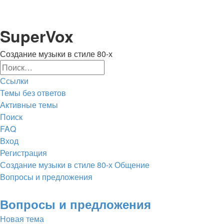
Регистрация
SuperVox
Создание музыки в стиле 80-х
Поиск
Расширенный
Ссылки
поиск
Темы без ответов
Активные темы
Поиск
FAQ
Вход
Р
е
г
и
с
т
р
а
ц
и
я
Создание музыки в стиле 80-х
Общение
Вопросы и предложения
Поиск
Вопросы и предложения
Новая
Н
о
в
а
я
т
е
м
а