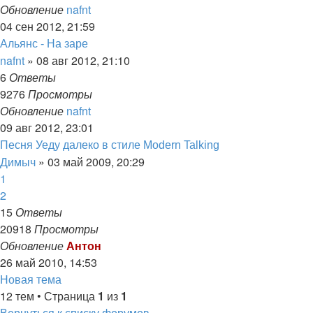
Обновление
nafnt
04 сен 2012, 21:59
Альянс - На заре
nafnt
»
08 авг 2012, 21:10
6
Ответы
9276
Просмотры
Обновление
nafnt
09 авг 2012, 23:01
Песня Уеду далеко в стиле Modern Talking
Димыч
»
03 май 2009, 20:29
1
2
15
Ответы
20918
Просмотры
Обновление
Антон
26 май 2010, 14:53
Новая
Н
о
в
а
я
т
е
м
а
тема
12 тем • Страница
1
из
1
Вернуться к списку форумов