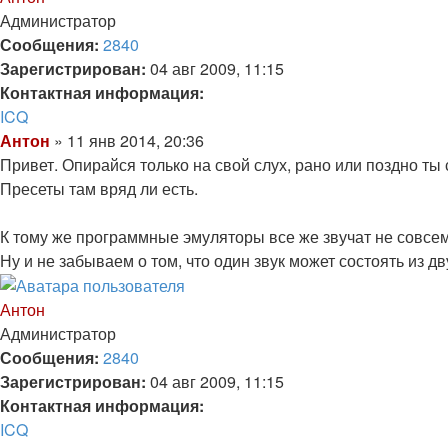
началу
Администратор
Сообщения:
2840
Зарегистрирован:
04 авг 2009, 11:15
Контактная информация:
Контактная
ICQ
информация
Цитата
Сообщение
Антон
»
11 янв 2014, 20:36
пользователя
Привет. Опирайся только на свой слух, рано или поздно ты
Антон
Пресеты там вряд ли есть.
К тому же программные эмуляторы все же звучат не совсем
Ну и не забываем о том, что один звук может состоять из д
Вернуться
к
Антон
началу
Администратор
Сообщения:
2840
Зарегистрирован:
04 авг 2009, 11:15
Контактная информация:
Контактная
ICQ