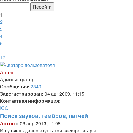
1
из
1
17
2
3
4
5
…
17
След.
Антон
Администратор
Сообщения:
2840
Зарегистрирован:
04 авг 2009, 11:15
Контактная информация:
Контактная
ICQ
информация
Поиск звуков, тембров, патчей
пользователя
Цитата
Сообщение
Антон
»
08 апр 2013, 11:05
Антон
Ищу очень давно звук такой электрогитары.