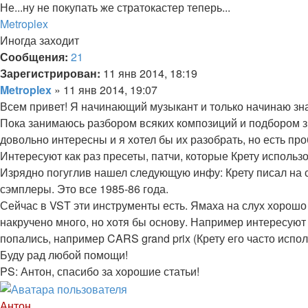
пользователя
Не...ну не покупать же стратокастер теперь...
Антон
Вернуться
Metroplex
к
Иногда заходит
началу
Сообщения:
21
Зарегистрирован:
11 янв 2014, 18:19
Цитата
Сообщение
Metroplex
»
11 янв 2014, 19:07
Всем привет! Я начинающий музыкант и только начинаю знак
Пока занимаюсь разбором всяких композиций и подбором з
довольно интересны и я хотел бы их разобрать, но есть пр
Интересуют как раз пресеты, патчи, которые Крету использ
Изрядно погуглив нашел следующую инфу: Крету писал на с
сэмплеры. Это все 1985-86 года.
Сейчас в VST эти инструменты есть. Ямаха на слух хорошо
накручено много, но хотя бы основу. Например интересуют пе
попались, например CARS grand prix (Крету его часто испол
Буду рад любой помощи!
PS: Антон, спасибо за хорошие статьи!
Вернуться
к
Антон