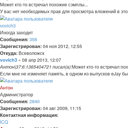
Может кто-то встречал похожие сэмплы...
У вас нет необходимых прав для просмотра вложений в эт
Вернуться
к
vovich3
началу
Иногда заходит
Сообщения:
356
Зарегистрирован:
04 ноя 2012, 12:55
Откуда:
Всеволожск
Цитата
Сообщение
vovich3
»
08 апр 2013, 12:07
Антон|37:6:1365404721 писал(а):
Может кто-то встречал по
Если мне не изменяет память, в одном из выпусков eJаy бы
Вернуться
к
Антон
началу
Администратор
Сообщения:
2840
Зарегистрирован:
04 авг 2009, 11:15
Контактная информация:
Контактная
ICQ