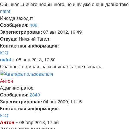
пользователя
Обычная...ничего необычного, но ищу уже очень давно такой
Антон
Вернуться
nafnt
к
Иногда заходит
началу
Сообщения:
408
Зарегистрирован:
07 авг 2012, 19:49
Откуда:
Нижний Тагил
Контактная информация:
Контактная
ICQ
информация
Цитата
Сообщение
nafnt
»
08 апр 2013, 17:50
пользователя
Она просто живая, на клавишах так не сыграть.
nafnt
Вернуться
к
Антон
началу
Администратор
Сообщения:
2840
Зарегистрирован:
04 авг 2009, 11:15
Контактная информация:
Контактная
ICQ
информация
Цитата
Сообщение
Антон
»
08 апр 2013, 17:56
пользователя