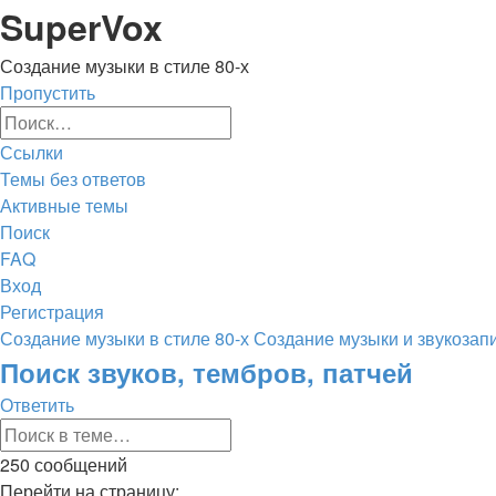
Регистрация
SuperVox
Создание музыки в стиле 80-х
Пропустить
Расширенный
Поиск
поиск
Ссылки
Темы без ответов
Активные темы
Поиск
FAQ
Вход
Р
е
г
и
с
т
р
а
ц
и
я
Создание музыки в стиле 80-х
Создание музыки и звукозап
Поиск
Поиск звуков, тембров, патчей
Ответить
О
т
в
е
т
и
т
ь
Расширенный
Поиск
поиск
250 сообщений
Страница
Перейти на страницу: