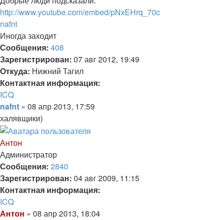
Добрые люди подсказали.
Антон
http://www.youtube.com/embed/pNxEHrq_70c
Вернуться
nafnt
к
Иногда заходит
началу
Сообщения:
408
Зарегистрирован:
07 авг 2012, 19:49
Откуда:
Нижний Тагил
Контактная информация:
Контактная
ICQ
информация
Цитата
Сообщение
nafnt
»
08 апр 2013, 17:59
пользователя
халявщики)
nafnt
Вернуться
к
Антон
началу
Администратор
Сообщения:
2840
Зарегистрирован:
04 авг 2009, 11:15
Контактная информация:
Контактная
ICQ
информация
Цитата
Сообщение
Антон
»
08 апр 2013, 18:04