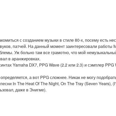
омиться с созданием музыки в стиле 80-х, посему есть нес
вуков, патчей. На данный момент заинтересовали работы 
облемы. Уж больно там все грамотно, что мой немузыкальный
овал в аранжировках.
интах Yamaha DX7, PPG Wave (2.2 или 2.3) и сэмплер PPG 
 определяется, а вот PPG сложнее. Никак не могу подобрат
сни In The Heat Of The Night, On The Tray (Seven Years), (
ьзовал, даже в Энигме).