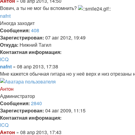
информация
Цитата
Сообщение
Антон
»
08 апр 2013, 14:50
пользователя
Вович, а ты не мог бы вспомнить?
Антон
Вернуться
nafnt
к
Иногда заходит
началу
Сообщения:
408
Зарегистрирован:
07 авг 2012, 19:49
Откуда:
Нижний Тагил
Контактная информация:
Контактная
ICQ
информация
Цитата
Сообщение
nafnt
»
08 апр 2013, 17:38
пользователя
Мне кажется обычная гитара но у неё верх и низ отрезаны 
nafnt
Вернуться
к
Антон
началу
Администратор
Сообщения:
2840
Зарегистрирован:
04 авг 2009, 11:15
Контактная информация:
Контактная
ICQ
информация
Цитата
Сообщение
Антон
»
08 апр 2013, 17:43