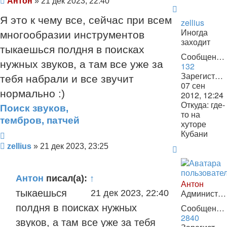
Сообщение
Антон
»
21 дек 2023, 22:40
пользоват
Вернуться
Антон
Я это к чему все, сейчас при всем
к
zellius
Иногда
началу
многообразии инструментов
заходит
тыкаешься полдня в поисках
Сообщения:
нужных звуков, а там все уже за
132
Зарегистрирован:
тебя набрали и все звучит
07 сен
нормально :)
2012, 12:24
Откуда:
где-
Поиск звуков,
то на
тембров, патчей
хуторе
Кубани
Цитата
Сообщение
zellius
»
21 дек 2023, 23:25
Вернуться
к
началу
Антон
писал(а):
↑
Антон
Администратор
тыкаешься
21 дек 2023, 22:40
Сообщения:
полдня в поисках нужных
2840
звуков, а там все уже за тебя