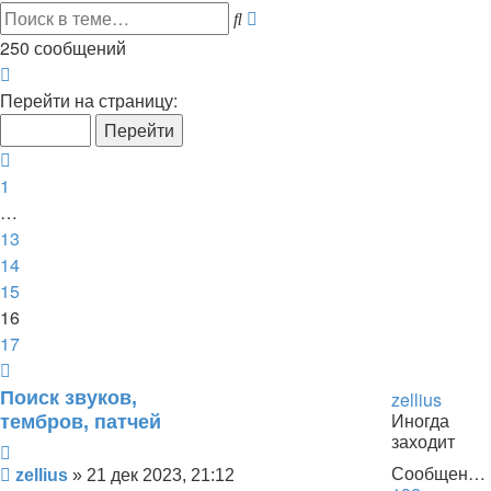
Расширенный
Поиск
поиск
250 сообщений
Страница
16
Перейти на страницу:
из
17
Пред.
1
…
13
14
15
16
17
След.
Поиск звуков,
zellius
Иногда
тембров, патчей
заходит
Цитата
Сообщения:
Сообщение
zellius
»
21 дек 2023, 21:12