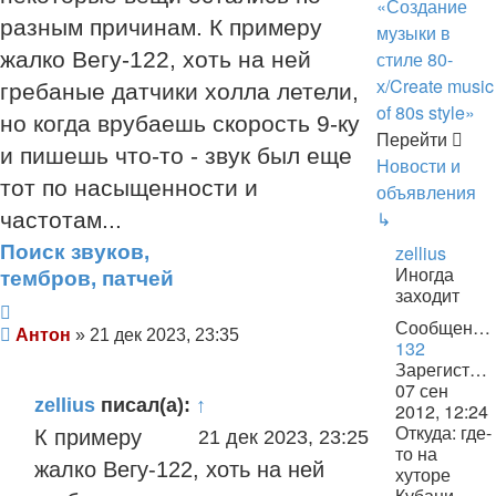
«Создание
разным причинам. К примеру
музыки в
стиле 80-
жалко Вегу-122, хоть на ней
х/Create music
гребаные датчики холла летели,
of 80s style»
но когда врубаешь скорость 9-ку
Перейти
и пишешь что-то - звук был еще
Новости и
тот по насыщенности и
объявления
↳
частотам...
Поиск звуков,
zellius
Иногда
тембров, патчей
заходит
Цитата
Сообщения:
Сообщение
Антон
»
21 дек 2023, 23:35
132
Зарегистрирован:
07 сен
zellius
писал(а):
↑
2012, 12:24
Откуда:
где-
К примеру
21 дек 2023, 23:25
то на
жалко Вегу-122, хоть на ней
хуторе
Кубани