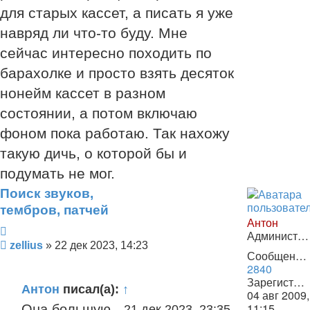
для старых кассет, а писать я уже
навряд ли что-то буду. Мне
сейчас интересно походить по
барахолке и просто взять десяток
нонейм кассет в разном
состоянии, а потом включаю
фоном пока работаю. Так нахожу
такую дичь, о которой бы и
подумать не мог.
Поиск звуков,
тембров, патчей
Антон
Цитата
Администратор
Сообщение
zellius
»
22 дек 2023, 14:23
Сообщения:
2840
Зарегистрирован:
Антон
писал(а):
↑
04 авг 2009,
11:15
Она большую
21 дек 2023, 23:35