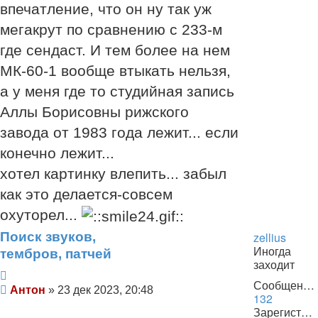
впечатление, что он ну так уж
мегакрут по сравнению с 233-м
где сендаст. И тем более на нем
МК-60-1 вообще втыкать нельзя,
а у меня где то студийная запись
Аллы Борисовны рижского
завода от 1983 года лежит... если
конечно лежит...
хотел картинку влепить... забыл
как это делается-совсем
охуторел...
Поиск звуков,
zellius
Иногда
тембров, патчей
заходит
Цитата
Сообщения:
Сообщение
Антон
»
23 дек 2023, 20:48
132
Зарегистрирован: