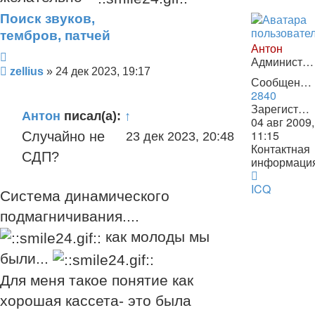
Поиск звуков,
тембров, патчей
Антон
Цитата
Администратор
Сообщение
zellius
»
24 дек 2023, 19:17
Сообщения:
2840
Зарегистрирован:
Антон
писал(а):
↑
04 авг 2009,
11:15
Случайно не
23 дек 2023, 20:48
Контактная
СДП?
информаци
Контактна
информац
ICQ
Система динамического
пользоват
Антон
подмагничивания....
как молоды мы
были...
Для меня такое понятие как
хорошая кассета- это была