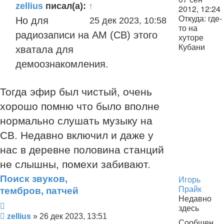
zellius
писал(а):
↑
2012, 12:24
Откуда:
где-
Но для
25 дек 2023, 10:58
то на
радиозаписи на АМ (СВ) этого
хуторе
Кубани
хватала для
демоознакомления.
Тогда эфир был чистый, очень
хорошо помню что было вполне
нормально слушать музыку на
СВ. Недавно включил и даже у
нас в деревне половина станций
не слышны, помехи забивают.
Поиск звуков,
Игорь
Прайк
тембров, патчей
Недавно
Цитата
здесь
Сообщение
zellius
»
26 дек 2023, 13:51
Сообщения: