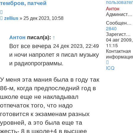
тембров, патчей
Антон
Цитата
Администратор
Сообщение
zellius
»
25 дек 2023, 10:58
Сообщения:
2840
Зарегистрирован:
Антон
писал(а):
↑
04 авг 2009,
11:15
Вот все вечера
24 дек 2023, 22:49
Контактная
и ночи напролет я писал музыку
информаци
Контактна
и радиопрограммы.
информац
ICQ
пользоват
Антон
У меня эта мания была в году так
86-м, когда предпоследний год в
школе еще не накладывал
отпечаток того, что надо
готовится к экзаменам разных
уровней, а это была еще та
жесть- 8 в школе+4 в высшее