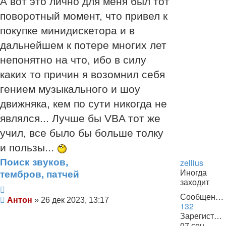
А вот это лично для меня был тот
поворотный момент, что привел к
покупке минидискетора и в
дальнейшем к потере многих лет
непонятно на что, ибо в силу
каких то причин я возомнил себя
гением музыкального и шоу
движняка, кем по сути никогда не
являлся... Лучше бы VBA тот же
учил, все было бы больше толку
и пользы...
Поиск звуков,
zellius
Иногда
тембров, патчей
заходит
Цитата
Сообщения:
Сообщение
Антон
»
26 дек 2023, 13:17
132
Зарегистрирован:
07 сен