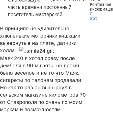
Контактная
часть времени постоянный
информаци
Контактна
посетитель мастерской...
информац
ICQ
пользоват
Антон
В принципе не удивительно...
хлюпенькие моторчики кишками
вывернутые на плате, датчики
холла..
Маяк 240 я хотел сразу после
дембеля в 90-м взять, но время
было веселое и не то что Маяк,
сигареты по талонам продавали.
Но как то раз он вынырнул в
сельском магазине километров 70
от Ставрополя по очень по моим
меркам и возможностям