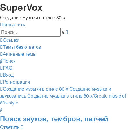
Регистрация
SuperVox
Создание музыки в стиле 80-х
Пропустить
Расширенный
Поиск
поиск
Ссылки
Темы без ответов
Активные темы
Поиск
FAQ
Вход
Р
е
г
и
с
т
р
а
ц
и
я
Создание музыки в стиле 80-х
Создание музыки и
звукозапись
Создание музыки в стиле 80-х/Create music of
80s style
Поиск
Поиск звуков, тембров, патчей
Ответить
О
т
в
е
т
и
т
ь