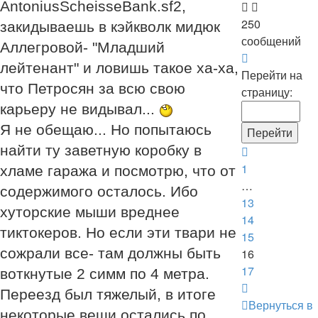
началу
AntoniusScheisseBank.sf2,
250
закидываешь в кэйкволк мидюк
сообщений
Аллегровой- "Младший
Страница
лейтенант" и ловишь такое ха-ха,
16
Перейти на
что Петросян за всю свою
из
страницу:
17
карьеру не видывал...
Я не обещаю... Но попытаюсь
найти ту заветную коробку в
Пред.
1
хламе гаража и посмотрю, что от
…
содержимого осталось. Ибо
13
хуторские мыши вреднее
14
тиктокеров. Но если эти твари не
15
сожрали все- там должны быть
16
17
воткнутые 2 симм по 4 метра.
След.
Переезд был тяжелый, в итоге
Вернуться в
некоторые вещи остались по