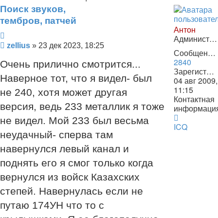
Поиск звуков,
тембров, патчей
Антон
Цитата
Администратор
Сообщение
zellius
»
23 дек 2023, 18:25
Сообщения:
2840
Очень прилично смотрится...
Зарегистрирован:
Наверное тот, что я видел- был
04 авг 2009,
11:15
не 240, хотя может другая
Контактная
версия, ведь 233 металлик я тоже
информаци
Контактна
не видел. Мой 233 был весьма
информац
ICQ
неудачный- сперва там
пользоват
Антон
навернулся левый канал и
поднять его я смог только когда
вернулся из войск Казахских
степей. Навернулась если не
путаю 174УН что то с