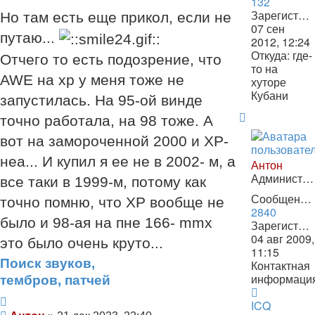
132
Зарегистрирован:
Но там есть еще прикол, если не
07 сен
путаю...
2012, 12:24
Откуда:
где-
Отчего то есть подозрение, что
то на
AWE на хp у меня тоже не
хуторе
Кубани
запустилась. На 95-ой винде
Вернуться
точно работала, на 98 тоже. А
к
вот на замороченной 2000 и ХР-
началу
неа... И купил я ее не в 2002- м, а
Антон
Администратор
все таки в 1999-м, потому как
Сообщения:
точно помню, что XP вообще не
2840
было и 98-ая на пне 166- mmx
Зарегистрирован:
04 авг 2009,
это было очень круто...
11:15
Поиск звуков,
Контактная
информаци
тембров, патчей
Контактна
Цитата
информац
ICQ