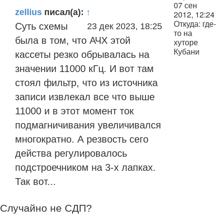
07 сен
zellius
писал(а):
↑
2012, 12:24
Откуда:
где-
Суть схемы
23 дек 2023, 18:25
то на
была в том, что АЧХ этой
хуторе
Кубани
кассеты резко обрывалась на
значении 11000 кГц. И вот там
стоял фильтр, что из источника
записи извлекал все что выше
11000 и в этот момент ток
подмагничивания увеличивался
многократно. А резвость сего
действа регулировалось
подстроечником на 3-х лапках.
Так вот...
Случайно не СДП?