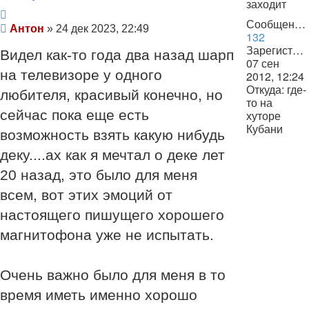
заходит
Цитата
Сообщения:
Сообщение
Антон
»
24 дек 2023, 22:49
132
Зарегистрирован:
Видел как-то года два назад шарп
07 сен
на телевизоре у одного
2012, 12:24
Откуда:
где-
любителя, красивый конечно, но
то на
сейчас пока еще есть
хуторе
Кубани
возможность взять какую нибудь
деку....ах как я мечтал о деке лет
20 назад, это было для меня
всем, вот этих эмоций от
настоящего пишущего хорошего
магнитофона уже не испытать.
Очень важно было для меня в то
время иметь именно хорошо