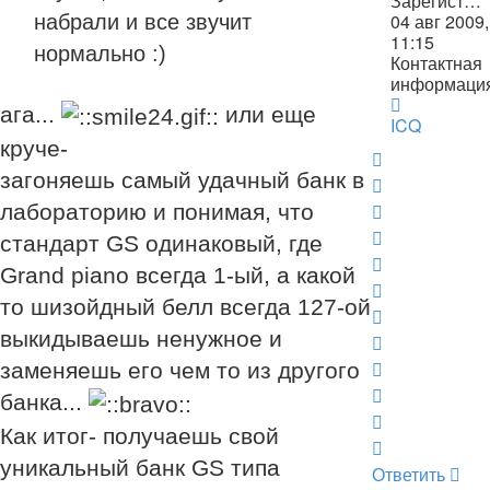
Зарегистрирован:
04 авг 2009,
набрали и все звучит
11:15
нормально :)
Контактная
информаци
Контактна
ага...
или еще
информац
ICQ
пользоват
круче-
Вернуться
Антон
загоняешь самый удачный банк в
к
Вернуться
началу
к
Вернуться
лабораторию и понимая, что
началу
к
Вернуться
стандарт GS одинаковый, где
началу
к
Вернуться
Grand piano всегда 1-ый, а какой
началу
к
Вернуться
то шизойдный белл всегда 127-ой
началу
к
Вернуться
выкидываешь ненужное и
началу
к
Вернуться
началу
к
Вернуться
заменяешь его чем то из другого
началу
к
Вернуться
банка...
началу
к
Вернуться
Как итог- получаешь свой
началу
к
Вернуться
уникальный банк GS типа
началу
к
Ответить
О
т
в
е
т
и
т
ь