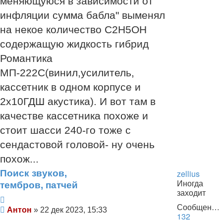
меняющуюся в зависимости от
инфляции сумма бабла" выменял
на некое количество C2H5OH
содержащую жидкость гибрид
Романтика
МП-222С(винил,усилитель,
кассетник в одном корпусе и
2х10ГДШ акустика). И вот там в
качестве кассетника похоже и
стоит шасси 240-го тоже с
сендастовой головой- ну очень
похож...
Поиск звуков,
zellius
Иногда
тембров, патчей
заходит
Цитата
Сообщения:
Сообщение
Антон
»
22 дек 2023, 15:33
132