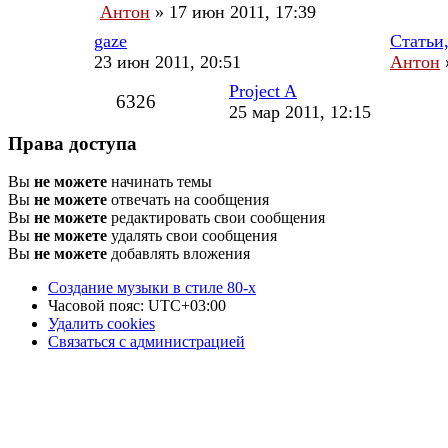
Антон
»
17 июн 2011, 17:39
gaze
Статьи
23 июн 2011, 20:51
Антон
Project A
6326
25 мар 2011, 12:15
Права доступа
Вы
не можете
начинать темы
Вы
не можете
отвечать на сообщения
Вы
не можете
редактировать свои сообщения
Вы
не можете
удалять свои сообщения
Вы
не можете
добавлять вложения
Создание музыки в стиле 80-х
Часовой пояс:
UTC+03:00
Удалить cookies
Связаться
С
в
я
з
а
т
ь
с
я
с
а
д
м
и
н
и
с
т
р
а
ц
и
е
й
с
администрацией