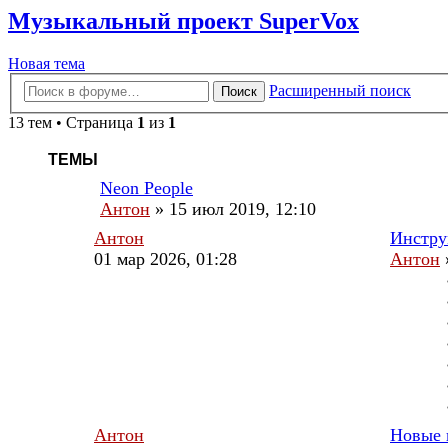
Музыкальный проект SuperVox
Новая
Н
о
в
а
я
т
е
м
а
тема
Расширенный поиск
Поиск
13 тем • Страница
1
из
1
ТЕМЫ
Neon People
Антон
»
15 июл 2019, 12:10
Антон
Инстру
01 мар 2026, 01:28
Антон
Антон
Новые 