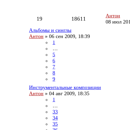
Антон
19
18611
08 июл 201
Альбомы и синглы
Антон
»
06 сен 2009, 18:39
1
…
5
6
7
8
9
Инструментальные композиции
Антон
»
04 авг 2009, 18:35
1
…
33
34
35
36