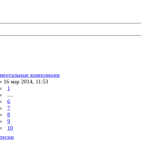
ментальные композиции
»
16 мар 2014, 11:53
1
…
6
7
8
9
10
песни