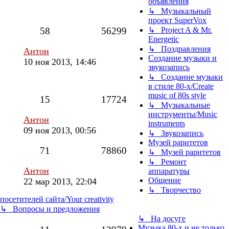
объявления
↳ Музыкальный
проект SuperVox
58
56299
↳ Project A & Mr.
Energetic
↳ Поздравления
Антон
Создание музыки и
10 ноя 2013, 14:46
звукозапись
↳ Создание музыки
в стиле 80-х/Create
music of 80s style
15
17724
↳ Музыкальные
инструменты/Music
Антон
instruments
09 ноя 2013, 00:56
↳ Звукозапись
Музей раритетов
71
78860
↳ Музей раритетов
↳ Ремонт
Антон
аппаратуры
Общение
22 мар 2013, 22:04
↳ Творчество
посетителей сайта/Your creativity
↳ Вопросы и предложения
↳ На досуге
Музыка 80-х и не только