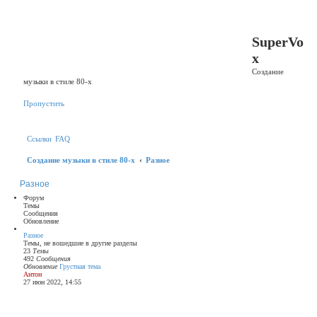
Р
П
е
SuperVo
г
и
x
с
т
Создание
р
музыки в стиле 80-х
а
ц
и
Пропустить
я
Ссылки
FAQ
Создание музыки в стиле 80-х
Разное
Разное
Форум
Темы
Сообщения
Обновление
Разное
Темы, не вошедшие в другие разделы
23
Темы
492
Сообщения
Обновление
Грустная тема
П
Антон
е
27 июн 2022, 14:55
р
е
й
т