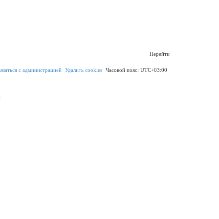
Перейти
в
я
з
а
т
ь
с
я
с
а
д
м
и
н
и
с
т
р
а
ц
и
е
й
Удалить cookies
Часовой пояс:
UTC+03:00
!