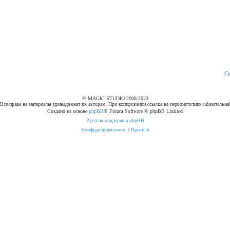
С
© MAGIC STUDIO 2008-2023
Все права на материалы принадлежат их авторам! При копировании ссылка на первоисточник обязательна
Создано на основе
phpBB
® Forum Software © phpBB Limited
Русская поддержка phpBB
Конфиденциальность
|
Правила