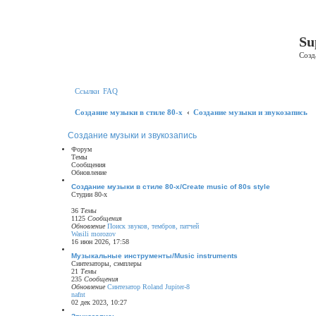
Регистрация
Su
Созд
Ссылки
FAQ
Создание музыки в стиле 80-х
Создание музыки и звукозапись
Создание музыки и звукозапись
Форум
Темы
Сообщения
Обновление
Создание музыки в стиле 80-х/Create music of 80s style
Студии 80-х
36
Темы
1125
Сообщения
Обновление
Поиск звуков, тембров, патчей
Wasili morozov
П
16 июн 2026, 17:58
е
р
Музыкальные инструменты/Music instruments
е
Синтезаторы, сэмплеры
й
21
Темы
т
235
Сообщения
и
Обновление
Синтезатор Roland Jupiter-8
к
nafnt
П
п
02 дек 2023, 10:27
е
о
р