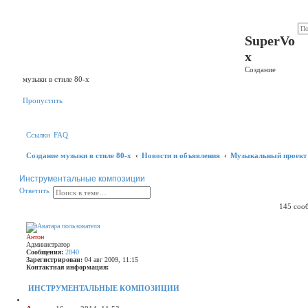
Р
е
SuperVo
г
и
x
с
т
Создание
р
музыки в стиле 80-х
а
ц
и
Пропустить
я
Ссылки
FAQ
Создание музыки в стиле 80-х
Новости и объявления
Музыкальный проект
Инструментальные композиции
П
Р
О
О
т
в
е
т
и
т
ь
о
а
т
и
с
145 соо
в
с
ш
е
к
и
т
р
и
Антон
е
т
Администратор
н
ь
Сообщения:
2840
н
Зарегистрирован:
04 авг 2009, 11:15
ы
Контактная информация:
й
К
п
о
ИНСТРУМЕНТАЛЬНЫЕ КОМПОЗИЦИИ
о
н
т
и
Ц
а
с
и
С