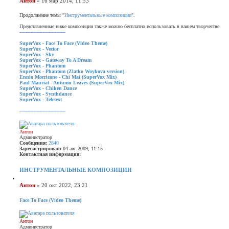
Антон
»
16 мар 2014, 11:53
к
к
т
о
т
а
н
о
Продолжение темы "
Инструментальные композиции
".
т
а
б
а
я
Представленные ниже композиции также можно бесплатно использовать в вашем творчестве.
щ
и
------------------------------
е
н
ф
н
SuperVox - Face To Face (Video Theme)
о
SuperVox - Vector
и
р
SuperVox - Sky
е
м
SuperVox - Gateway To A Dream
а
SuperVox - Phantom
ц
SuperVox - Phantom (Zlatko Woykova version)
и
Ennio Morricone - Chi Mai (SuperVox Mix)
я
Paul Mauriat - Autumn Leaves (SuperVox Mix)
п
SuperVox - Chiken Dance
о
SuperVox - Synthdance
л
SuperVox - Teletext
ь
з
------------------------------
о
В
в
е
а
р
Антон
т
н
Администратор
е
у
Сообщения:
2840
л
т
Зарегистрирован:
04 авг 2009, 11:15
я
ь
Контактная информация:
А
с
К
н
я
о
т
к
ИНСТРУМЕНТАЛЬНЫЕ КОМПОЗИЦИИ
н
о
н
т
н
а
Ц
а
ч
и
С
Антон
»
20 окт 2022, 23:21
к
а
т
о
т
л
а
н
о
Face To Face (Video Theme)
у
т
а
В
б
а
я
е
щ
и
р
е
Антон
н
н
Администратор
ф
н
у