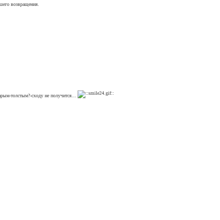
йшего возвращения.
тарым-толстым?-сходу не получится...