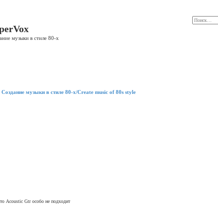
perVox
ание музыки в стиле 80-х
Создание музыки в стиле 80-х/Create music of 80s style
то Acoustic Gtr особо не подходит