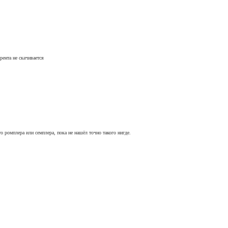
рента не скачивается
то ромплера или семплера, пока не нашёл точно такого нигде.