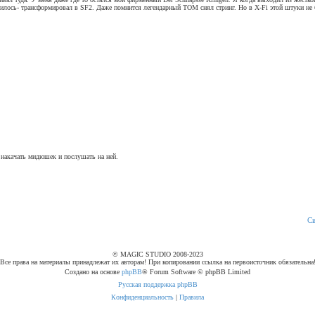
чилось- трансформировал в SF2. Даже помнится легендарный ТОМ снял стринг. Но в X-Fi этой штуки не б
я накачать мидюшек и послушать на ней.
С
© MAGIC STUDIO 2008-2023
Все права на материалы принадлежат их авторам! При копировании ссылка на первоисточник обязательна
Создано на основе
phpBB
® Forum Software © phpBB Limited
Русская поддержка phpBB
Конфиденциальность
|
Правила