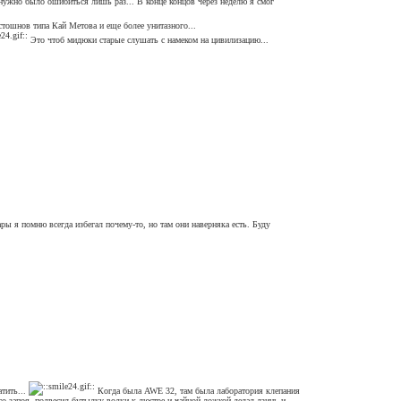
 нужно было ошибиться лишь раз... В конце концов через неделю я смог
истошнов типа Кай Метова и еще более унитазного...
Это чтоб мидюки старые слушать с намеком на цивилизацию...
ры я помню всегда избегал почему-то, но там они наверняка есть. Буду
атить...
Когда была AWE 32, там была лаборатория клепания
го запоя, подвесил бутылку водки к люстре и чайной ложкой делал-дзинь и