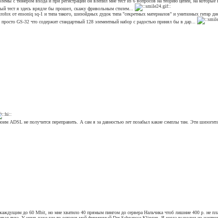
блемы с тюнером входа и при регистрации он влепил мне тест из 6 вопросов на теорию цепей, на которые
ный тест я здесь врядле бы прошел, скажу фривольным стилем...
trofox от ensoniq sq-1 и типа такого, шизойдных дудок типа "секретных материалов" и унитазных гитар д
 просто GS-32 что содержит стандартный 128 элементный набор с радостью принял бы в дар...
 моим ADSL не получится переправить. А сам я за давностью лет позабыл какие сэмплы там. Эти шизогита
 жаждущим до 60 Mbit, но мне хватило 40 прямым пингом до сервера Нальчика чтоб лишние 400 р. не пл
ивал туда. У меня даже где то остался мой фирменный Der Schnapsse Klingen. Я когда выходил из жестко