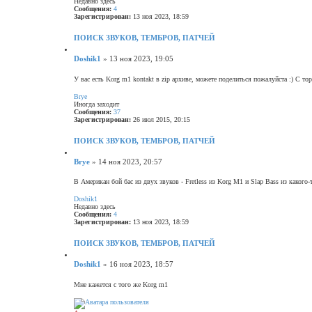
Недавно здесь
е
н
Сообщения:
4
н
у
Зарегистрирован:
13 ноя 2023, 18:59
т
и
ь
е
с
ПОИСК ЗВУКОВ, ТЕМБРОВ, ПАТЧЕЙ
я
Ц
к
и
С
Doshik1
»
13 ноя 2023, 19:05
н
т
а
о
а
ч
о
У вас есть Korg m1 kontakt в zip архиве, можете поделиться пожалуйста :) С тор
т
а
В
б
а
л
е
Brye
щ
у
р
Иногда заходит
е
н
Сообщения:
37
н
у
Зарегистрирован:
26 июл 2015, 20:15
т
и
ь
е
с
ПОИСК ЗВУКОВ, ТЕМБРОВ, ПАТЧЕЙ
я
Ц
к
и
С
Brye
»
14 ноя 2023, 20:57
н
т
а
о
а
ч
о
В Американ бой бас из двух звуков - Fretless из Korg M1 и Slap Bass из какого-
т
а
В
б
а
л
е
Doshik1
щ
у
р
Недавно здесь
е
н
Сообщения:
4
н
у
Зарегистрирован:
13 ноя 2023, 18:59
т
и
ь
е
с
ПОИСК ЗВУКОВ, ТЕМБРОВ, ПАТЧЕЙ
я
Ц
к
и
С
Doshik1
»
16 ноя 2023, 18:57
н
т
а
о
а
ч
о
Мне кажется с того же Korg m1
т
а
В
б
а
л
е
щ
у
р