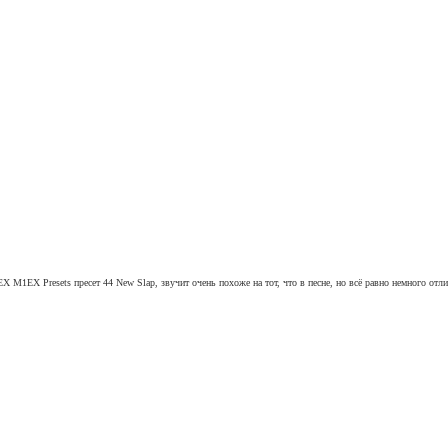
M1EX Presets пресет 44 New Slap, звучит очень похоже на тот, что в песне, но всё равно немного отли