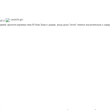
и SF2?
енить прелести кореянки типа Ю Ким Хван в дораме, когда душа "поэта" тянется исключительно к жанру - 