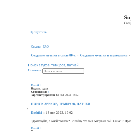
Р
е
Su
г
и
Созд
с
т
р
Пропустить
а
ц
и
я
Ссылки
FAQ
Создание музыки в стиле 80-х
Создание музыки и звукозапись
Поиск звуков, тембров, патчей
П
Р
О
О
т
в
е
т
и
т
ь
о
а
т
и
с
в
с
ш
е
к
и
т
Doshik1
р
и
Недавно здесь
е
т
Сообщения:
4
н
ь
Зарегистрирован:
13 ноя 2023, 18:59
н
ы
ПОИСК ЗВУКОВ, ТЕМБРОВ, ПАТЧЕЙ
й
п
Ц
и
о
С
Doshik1
»
13 ноя 2023, 19:02
т
и
о
а
с
о
Здравствуйте, а какой там басс? Не пойму что-то в Американ бой? Guitar 1? Прос
т
к
В
б
а
е
Doshik1
щ
р