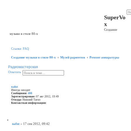
Регистрация
SuperVo
x
Создание
музыки в стиле 80-х
Ссылки
FAQ
Создание музыки в стиле 80-х
Музей раритетов
Ремонт аппаратуры
Радиомастерская
П
Р
О
О
т
в
е
т
и
т
ь
о
а
т
и
с
в
с
ш
е
к
и
т
nafnt
р
и
Иногда заходит
е
т
Сообщения:
408
н
ь
Зарегистрирован:
07 авг 2012, 19:49
Откуда:
Нижний Тагил
н
Контактная информация:
ы
й
К
п
о
о
н
и
т
с
а
Ц
nafnt
»
17 сен 2012, 09:42
к
к
и
С
т
т
о
н