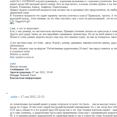
в
а
nafnt|34:1:1347893449 писал(а):
сравнивать с хорошими колонками и с хорошим усилителем. Был
а
а
о
т
корвет вроде 048 (который просто конец). Вот он ещё ничего, а всякие эстонии орбиты и уж тем
я
т
а
Корвет, Романтика, Баркас, Амфитон, Радиотехника.
б
и
е
Данные модели усилителей мощности (как полные так и урезанные (без предусилителя, не смейтес
щ
н
л
эдентичной схеме.
ф
е
я
В Усилителе мощности что задает параметр частоты качества и класса? Правильно, частота. А что
о
n
н
выходной каскад., блок питания, но эту тему опустим у них у всех он двухполярный., это не у
р
a
и
м
f
е
а
n
Сань, я что то недогоняю...
ц
t
Есть у них разница, но она настолько ничтожна. Принцип усиления сигнала он один везде в совк
и
Другое дело радио лампа, ну или накройняк германивые транзисторы. Но их на моей памяти в 
я
Может в очень ранних моделях когда я еще под стол пешком ходил, но мне не попадалось такое
п
о
А вот акустика сама, тут блин...наука. Корпус, размер, динамики, наконец качество дерева, дада и
л
(Добавление)
ь
Кстате, общаюсь еще на форуме "Отечественная радиотехника 20 века" там народ гоняется за эт
з
и усилители хотят.
о
Mobilis in mobili
в
http://project-a.ucoz.ru
а
т
е
nafnt
л
Иногда заходит
я
Сообщения:
408
P
Зарегистрирован:
07 авг 2012, 19:49
r
Откуда:
Нижний Тагил
o
Контактная информация:
j
К
e
о
c
н
t
т
A
а
Ц
nafnt
»
17 сен 2012, 22:15
к
и
С
т
т
о
н
а
по схемотехнике последний корвет в корне отличался от всего что было... там на выходе стояло
а
о
т
вроде по 4 пары. И там стоял самый быстродействующий операционник что у нас тогда был 544 
я
а
ССР как в общем то и его родной пред 028 вроде как и это чудо техники вертушка корвет - еди
б
и
да и сами элементы, в радиотехнике была ваще примитивная схема ещё с германиевыми транзист
щ
н
90. в те времена разброс радиодеталей по характеристикам (у нас в совке) бы очень большой прос