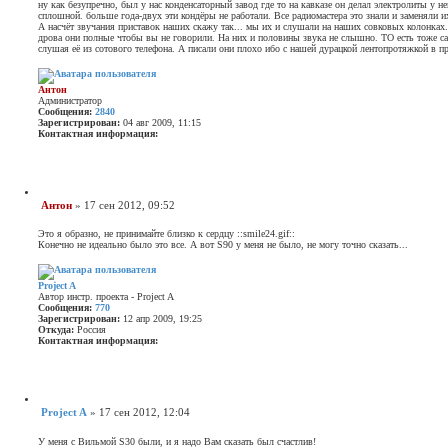
а
ну как безупречно, был у нас конденсаторный завод где то на кавказе он делал электролиты у н
а
о
т
сплошной. больше года-двух эти кондёры не работали. Все радиомастера это знали и заменяли и
я
а
А насчёт звучания приставок наших скажу так... мы их и слушали на наших совковых колонках
б
и
дрова они полные чтобы вы не говорили. На них и половины звука не слышно. ТО есть тоже са
щ
н
слушая её из сотового телефона. А писали они плохо ибо с нашей дурацкой лентопротяжкой в п
ф
е
о
н
р
и
м
Антон
е
а
Администратор
ц
Сообщения:
2840
и
Зарегистрирован:
04 авг 2009, 11:15
я
Контактная информация:
п
К
о
о
л
н
ь
т
з
а
о
Ц
Антон
»
17 сен 2012, 09:52
к
в
и
С
т
а
т
о
н
т
а
Это я образно, не принимайте близко к сердцу ::smile24.gif::
а
е
о
т
Конечно не идеально было это все. А вот S90 у меня не было, не могу точно сказать...
я
л
а
б
и
я
щ
н
n
ф
е
a
Project A
о
f
Автор инстр. проекта - Project A
н
р
n
Сообщения:
770
и
м
t
Зарегистрирован:
12 апр 2009, 19:25
е
а
Откуда:
Россия
ц
Контактная информация:
и
К
я
о
п
н
о
т
л
а
ь
Ц
Project A
»
17 сен 2012, 12:04
к
з
и
С
т
о
т
о
н
в
а
У меня с Вильмой S30 были, и я надо Вам сказать был счастлив!
а