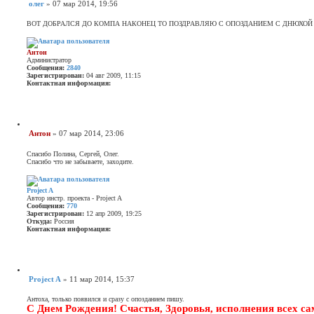
Ц
олег
»
07 мар 2014, 19:56
и
С
т
о
а
ВОТ ДОБРАЛСЯ ДО КОМПА НАКОНЕЦ ТО ПОЗДРАВЛЯЮ С ОПОЗДАНИЕМ С ДНЮХОЙ ТЕБ
о
т
а
б
щ
Антон
е
Администратор
Сообщения:
2840
н
Зарегистрирован:
04 авг 2009, 11:15
и
Контактная информация:
е
К
о
н
т
а
Ц
Антон
»
07 мар 2014, 23:06
к
и
С
т
т
о
н
а
Спасибо Полина, Сергей, Олег.
а
о
т
Спасибо что не забываете, заходите.
я
а
б
и
щ
н
ф
е
Project A
о
Автор инстр. проекта - Project A
н
р
Сообщения:
770
и
м
Зарегистрирован:
12 апр 2009, 19:25
е
а
Откуда:
Россия
ц
Контактная информация:
и
К
я
о
п
н
о
т
л
а
ь
Ц
Project A
»
11 мар 2014, 15:37
к
з
и
С
т
о
т
о
н
в
а
Антоха, только появился и сразу с опозданием пишу.
а
а
о
т
С Днем Рождения! Счастья, Здоровья, исполнения всех с
я
т