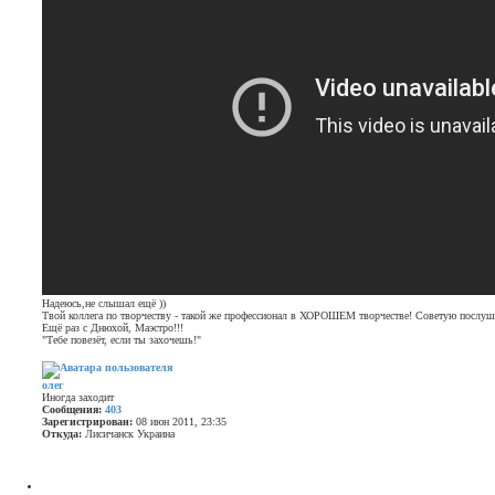
и
е
Надеюсь,не слышал ещё ))
Твой коллега по творчеству - такой же профессионал в ХОРОШЕМ творчестве! Советую послуша
Ещё раз с Днюхой, Маэстро!!!
"Тебе повезёт, если ты захочешь!"
олег
Иногда заходит
Сообщения:
403
Зарегистрирован:
08 июн 2011, 23:35
Откуда:
Лисичанск Украина