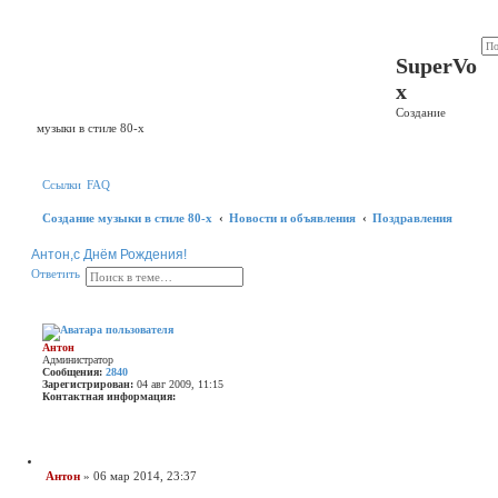
Регистрация
SuperVo
x
Создание
музыки в стиле 80-х
Ссылки
FAQ
Создание музыки в стиле 80-х
Новости и объявления
Поздравления
Антон,с Днём Рождения!
П
Р
О
О
т
в
е
т
и
т
ь
о
а
т
и
с
в
с
ш
е
к
и
т
р
и
Антон
е
т
Администратор
н
ь
Сообщения:
2840
н
Зарегистрирован:
04 авг 2009, 11:15
ы
Контактная информация:
й
К
п
о
о
н
и
т
с
а
Ц
к
Антон
»
06 мар 2014, 23:37
к
и
С
т
т