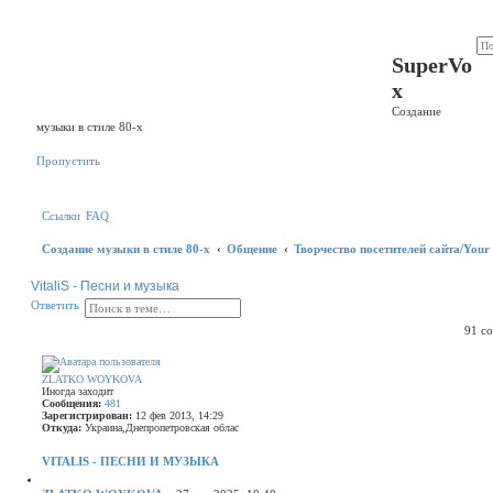
Р
е
SuperVo
г
и
x
с
т
Создание
р
музыки в стиле 80-х
а
ц
и
Пропустить
я
Ссылки
FAQ
Создание музыки в стиле 80-х
Общение
Творчество посетителей сайта/Your 
VitaliS - Песни и музыка
П
Р
О
О
т
в
е
т
и
т
ь
о
а
т
и
с
91 с
в
с
ш
е
к
и
т
р
и
ZLATKO WOYKOVA
е
т
Иногда заходит
н
ь
Сообщения:
481
н
Зарегистрирован:
12 фев 2013, 14:29
ы
Откуда:
Украина,Днепропетровская облас
й
п
VITALIS - ПЕСНИ И МУЗЫКА
о
и
Ц
с
и
С